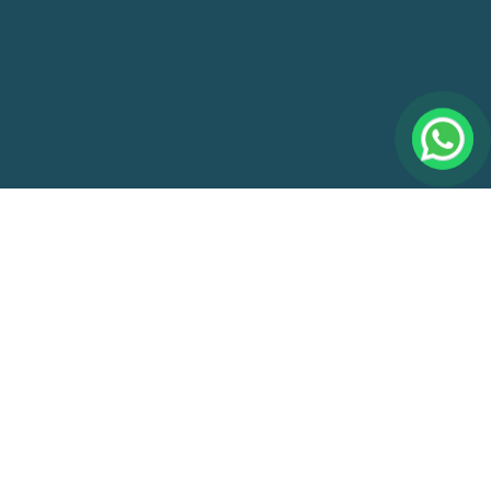
Sua obra em
Campinas merece o
melhor da engenharia
Construir em Campinas exige inteligência. Se você
está em um apartamento no
Cambuí
ou na
Norte-Sul
,