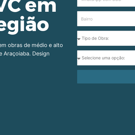
PVC em
egião
em obras de médio e alto
e Araçoiaba. Design